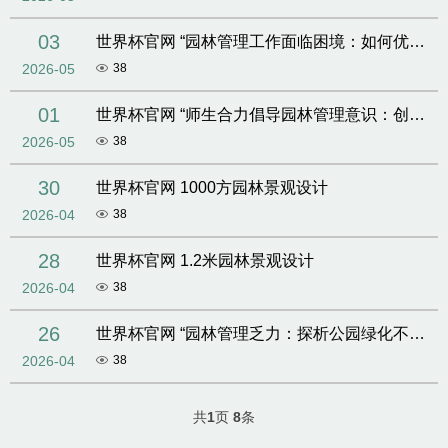
03
世界杯官网 “园林管理工作面临困境：如何优化城市环境？”
2026-05
38
01
世界杯官网 “师生合力倡导园林管理意识：创造美丽校园环境”
2026-05
38
30
世界杯官网 1000方园林景观设计
2026-04
38
28
世界杯官网 1.2米园林景观设计
2026-04
38
26
世界杯官网 “园林管理乏力：探析公园绿化不足的原因”
2026-04
38
共
1
页
8
条