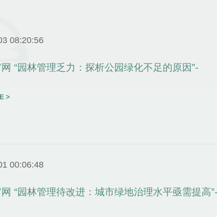
03 08:20:56
网 “园林管理乏力：探析公园绿化不足的原因”-
E >
01 00:06:48
网 “园林管理待改进：城市绿地治理水平亟需提高”