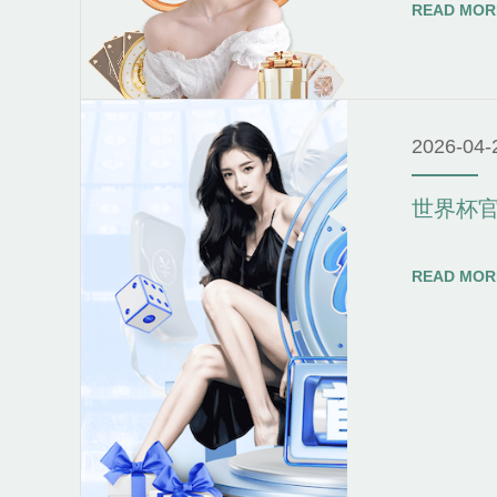
READ MOR
2026-04-
世界杯官
READ MOR