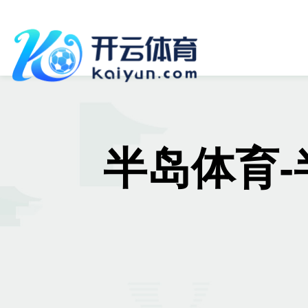
半岛体育-