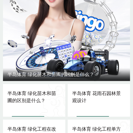
半岛体育 绿化苗木和苗圃的区别是什么？
半岛体育 绿化苗木和苗
半岛体育 花雨石园林景
圃的区别是什么？
观设计
半岛体育 绿化工程在改
半岛体育 绿化工程单方