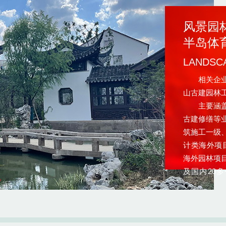
风景园
半岛体育官
LANDSC
相关企业：
山古建园林
主要涵盖风
古建修缮等
筑施工一级
计类海外项
海外园林项
及国内20
城、重庆黔
宫景福宫、
山观音法界
区环境综合