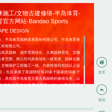
林施工/文物古建修缮-半岛体育-
方网站-Bandao Sports
APE DESIGN
半岛体育园林发展股份有限公司、半岛体育香
工程有限公司。
景园林、城市景观绿化、古典园林营造、文物
业务范围。两公司均具有绿化一级资质、园林古建
、文物保护工程施工一级。代表性项目包括以上设
目，先后承接了美国明轩等20多个国家的50多个
首页
目，承担着半岛体育主要古典园林的修缮业务，以
多个省份的园林古建重点项目，如：上海豫园商

江风雨廊桥（亚洲第一廊桥）、西藏布达拉宫、故
环古城风光带、南京秦淮河项目、南京瞻园、普陀
返回
、融创桃花源项目、长江干线枝城段生态修复和城
治理PPP项目等。项目多次获得行业最高荣誉“鲁