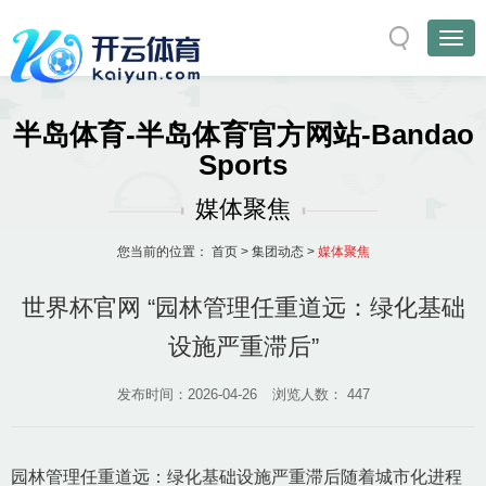
半岛体育-半岛体育官方网站-Bandao
Sports
媒体聚焦
您当前的位置：
首页
>
集团动态
>
媒体聚焦
世界杯官网 “园林管理任重道远：绿化基础
设施严重滞后”
发布时间：2026-04-26
浏览人数：
447
园林管理任重道远：绿化基础设施严重滞后随着城市化进程