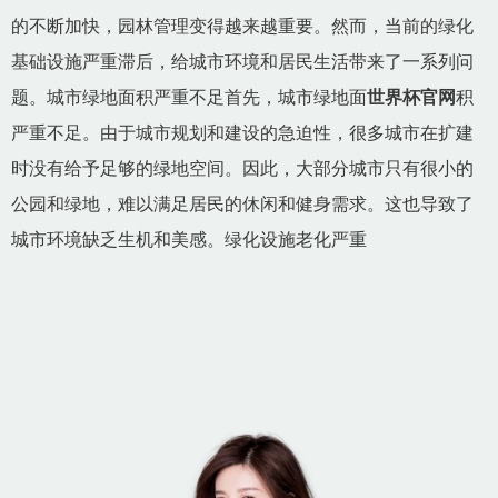
的不断加快，园林管理变得越来越重要。然而，当前的绿化
基础设施严重滞后，给城市环境和居民生活带来了一系列问
题。城市绿地面积严重不足首先，城市绿地面
世界杯官网
积
严重不足。由于城市规划和建设的急迫性，很多城市在扩建
时没有给予足够的绿地空间。因此，大部分城市只有很小的
公园和绿地，难以满足居民的休闲和健身需求。这也导致了
城市环境缺乏生机和美感。绿化设施老化严重