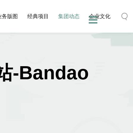
业务版图
经典项目
集团动态
企业文化
Bandao