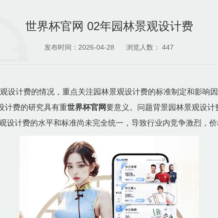
世界杯官网 02年园林景观设计费
发布时间：2026-04-28
浏览人数：
447
林景观设计费的情况，重点关注园林景观设计费的标准制定和影响
设计费的研究具有重
世界杯官网
要意义。问题背景园林景观设计
林景观设计费的水平和标准尚未完全统一，导致行业内竞争激烈，