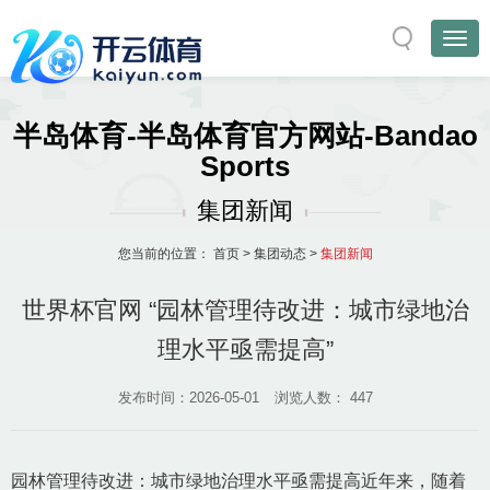
半岛体育-半岛体育官方网站-Bandao
Sports
集团新闻
您当前的位置：
首页
>
集团动态
>
集团新闻
世界杯官网 “园林管理待改进：城市绿地治
理水平亟需提高”
发布时间：2026-05-01
浏览人数：
447
园林管理待改进：城市绿地治理水平亟需提高近年来，随着