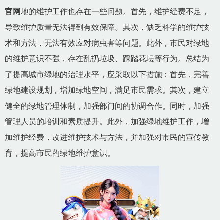
官网
地的维护工作也存在一些问题。首先，维护经费不足，
导致维护质量无法得到有效保障。其次，缺乏科学的维护技
术和方法，无法有效应对病虫害等问题。此外，市民对绿地
的维护意识不强，存在乱扔垃圾、踩踏花坛等行为。总结为
了提高城市绿地的治理水平，应采取以下措施：首先，完善
绿地建设规划，增加绿地空间，满足市民需求。其次，建立
健全的绿地管理体制，加强部门间的协调合作。同时，加强
管理人员的培训和素质提升。此外，加强绿地维护工作，增
加维护经费，改进维护技术与方法，并加强对市民的宣传教
育，提高市民的绿地维护意识。