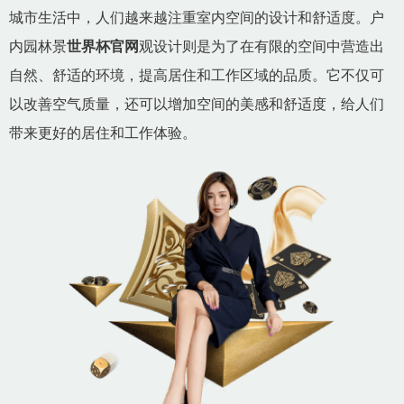
城市生活中，人们越来越注重室内空间的设计和舒适度。户
内园林景
世界杯官网
观设计则是为了在有限的空间中营造出
自然、舒适的环境，提高居住和工作区域的品质。它不仅可
以改善空气质量，还可以增加空间的美感和舒适度，给人们
带来更好的居住和工作体验。