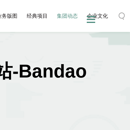
业务版图
经典项目
集团动态
企业文化
Bandao