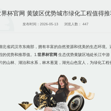
世界杯官网 黄陂区优势城市绿化工程值得推
发布时间：2026-05-13
浏览人数：
447
湖北省武汉市东南部，拥有丰富的自然资源和优美的生态环境。
的优势和推荐值。1.
世界杯官网
生态优势黄陂区地处长江中游
片的山林、湖泊和水系，林木葱茏，湖光山色宜人，为绿化工程创