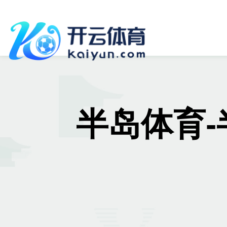
半岛体育-