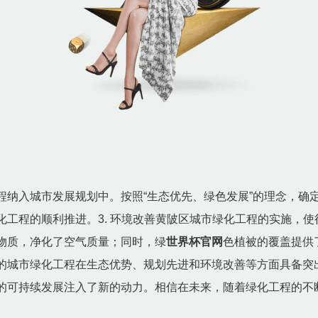
程纳入城市发展规划中。按照“生态优先、绿色发展”的理念，确
化工程的顺利推进。3. 环境改善黄陂区城市绿化工程的实施，
物质，净化了空气质量；同时，绿
世界杯官网
色植被的覆盖提供
的城市绿化工程在生态优势、规划先进和环境改善等方面具备突
的可持续发展注入了新的动力。相信在未来，随着绿化工程的不