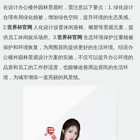
在设计办公楼外园林景观时，需注意以下要点：1. 绿化设计
合理布局绿化植被，增加绿色空间，提升环境的生态美感。
2.
世界杯官网
人化设计设置休闲座椅、雕塑等景观元素，提
供员工休闲娱乐场所。3.
世界杯官网
生态环境保护注重植被
保护和环境恢复，为周围居民提供更好的生活环境。结语办
公楼外园林景观设计方案的实施，不仅可以提升办公环境的
品质和员工的工作舒适度，也能够改善周边居民的生活环
境，为城市增添一道亮丽的风景线。