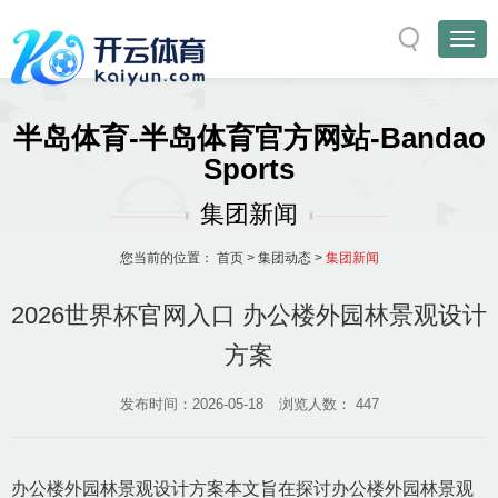
半岛体育-半岛体育官方网站-Bandao
Sports
集团新闻
您当前的位置：
首页
>
集团动态
>
集团新闻
2026世界杯官网入口 办公楼外园林景观设计
方案
发布时间：2026-05-18
浏览人数：
447
办公楼外园林景观设计方案本文旨在探讨办公楼外园林景观