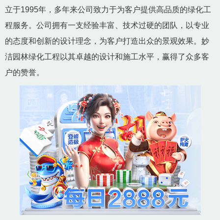
立于1995年，多年来公司致力于为客户提供高品质的绿化工
程服务。公司拥有一支经验丰富、技术过硬的团队，以专业
的态度和创新的设计理念，为客户打造出众的景观效果。妙
洁园林绿化工程以其卓越的设计和施工水平，赢得了众多客
户的赞誉。