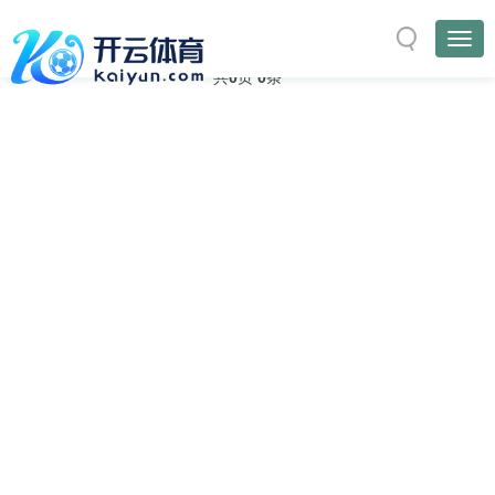
与
“网站”
相关的标签
首页
TAG标签
共
0
页
0
条