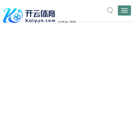
与
“WindowsXP”
相关的标签
首页
TAG标签
共
0
页
0
条