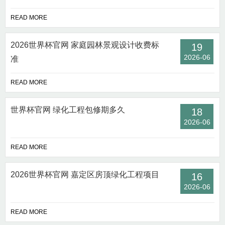
READ MORE
2026世界杯官网 家庭园林景观设计收费标
19
2026-06
准
READ MORE
世界杯官网 绿化工程包修期多久
18
2026-06
READ MORE
2026世界杯官网 嘉定区房顶绿化工程项目
16
2026-06
READ MORE