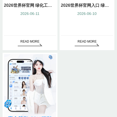
2026世界杯官网 绿化工程防寒时间
2026世界杯官网入口 绿化工程总包分包方案
2026-06-11
2026-06-10
READ MORE
READ MORE