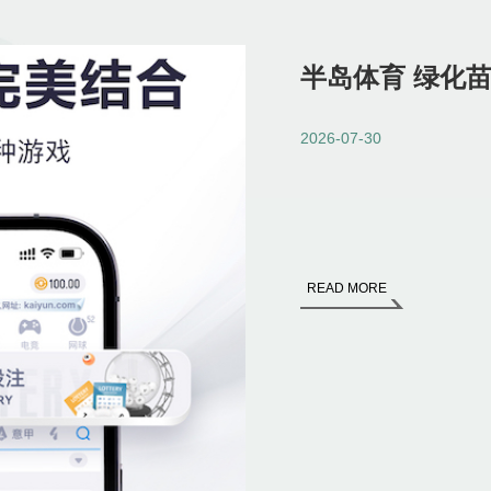
半岛体育 绿化
2026-07-30
READ MORE