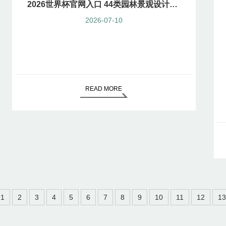
2026世界杯官网入口 44类园林景观设计案例
2026-07-10
READ MORE
1
2
3
4
5
6
7
8
9
10
11
12
13