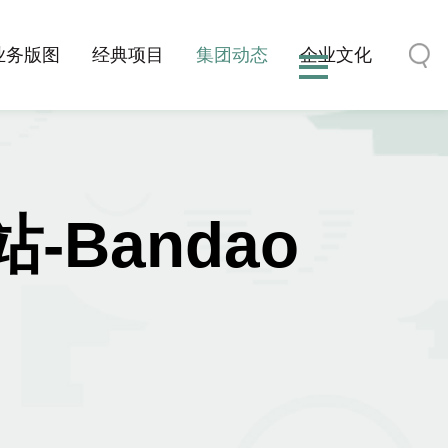
业务版图
经典项目
集团动态
企业文化
Bandao