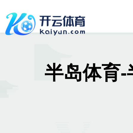
半岛体育-