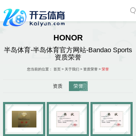
HONOR
半岛体育-半岛体育官方网站-Bandao Sports
资质荣誉
您当前的位置：
首页
>
关于我们
>
资质荣誉
>
荣誉
资质
荣誉