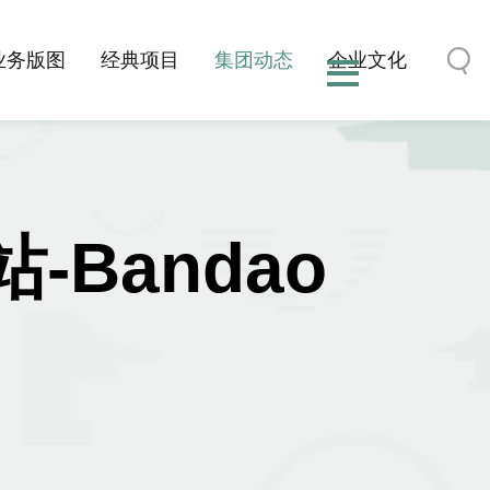
业务版图
经典项目
集团动态
企业文化
Bandao