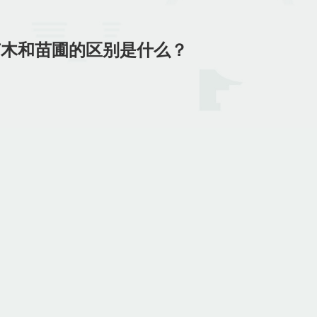
苗木和苗圃的区别是什么？