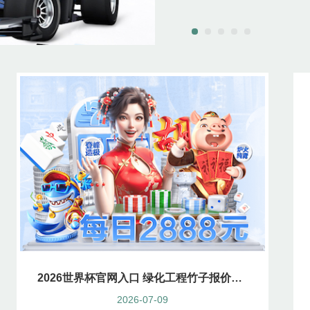
2026世界杯官网入口 绿化工程竹子报价表格
2026-07-09