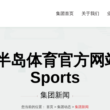
集团首页
关于我们
半岛体育官方网站-
Sports
集团新闻
您当前的位置：
首页
>
集团动态
>
集团新闻