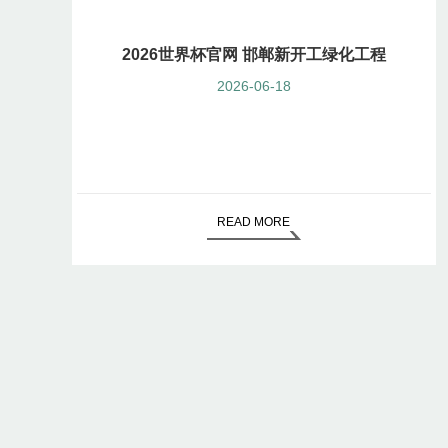
2026世界杯官网 邯郸新开工绿化工程
2026-06-18
READ MORE