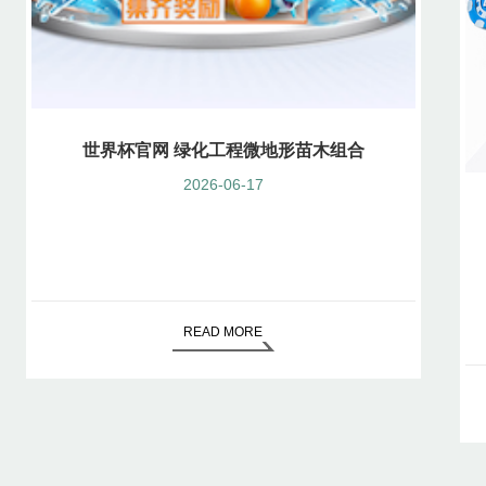
世界杯官网 绿化工程微地形苗木组合
2026-06-17
READ MORE