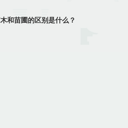
苗木和苗圃的区别是什么？